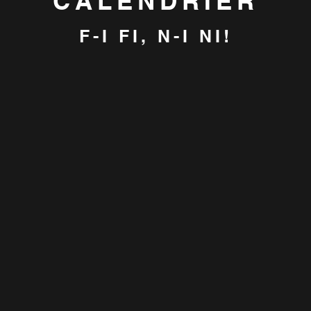
CALENDRIER
F-I FI, N-I NI!